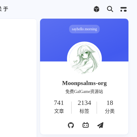
关于
Telegram频道
合作联系
sayhello.morning
千尋
1
Moonpsalms-org
免费GalGame资源站
741
2134
18
2
文章
标签
分类