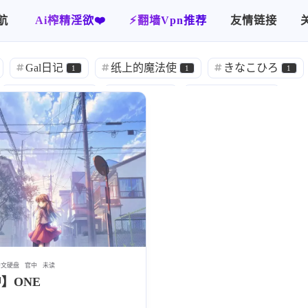
航
Ai榨精淫欲❤️
⚡️翻墙Vpn推荐
友情链接
官中
归档
你画我猜
使用指南
关于本站
Gal日记
纸上的魔法使
きなこひろ
1
1
1
加藤英美里
渕上舞
伊瀬茉莉也
1
1
1
立木文彦
後藤邑子
遊佐浩二
1
1
1
秋タカシ
喜多雅
山根直樹
皆川
1
1
1
汉化
合集
YAAS
绯月
389
1
1
1
两个人汉化
ハチハチダヌキ
官方中文
2
1
291
達じゃなかった
甜族星人赞助汉化
八雲とぶ
2
6
喫茶-KeyTail-
雌小鬼
犬のぬけがら
1
1
1
中文硬盘
官中
未读
】ONE
测试
搬运
流月子
星途制作组
1
16
1
1