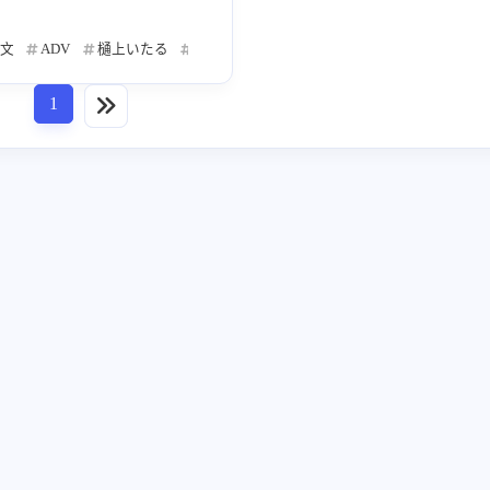
田中罗密欧
同人
Visual Art's
麻
1
3
2
文
actics
ADV
KeyFansClub
樋上いたる
novamicus
Tactics
樋上至
折户伸治
户越まごめ
ω
2
2
2
青桔移植组
八宝備仁
吉祥寺ドロレス
1
2
2
1
监铃森
丹羽小鸟
Elements Garden
1
1
4
2026/06
2026/05
2026/
8
12
4
SAGA PLANETS
PikkaWorks
ほんたにか
篇
篇
篇
6
1
村ゆき
遥そら
あじ秋刀魚
小鳥居夕
2
2
7
2026/02
2026/01
2025/
11
20
21
篇
篇
かき傘
佐咲紗花
Studio Élan
kobuta
9
1
1
1
spot
アトリエかぐや BARE＆BUNNY
choco c
1
1
2025/10
2025/09
2025/
39
26
27
篇
篇
ざ
vividX
くきは
かほく麻緒
8
1
1
1
き
あずまはる
しゃゆり
愛羽
3
1
2
1
2025/06
2025/05
2025/
29
20
22
篇
篇
森
KEMCO
遥華ナツキ
amphibian
1
1
1
1
梅田伸明
打越鋼太郎
中澤工
阿保
1
5
7
2025/02
2025/01
2024/