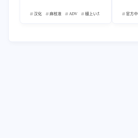
Key
中文
千趣
言说
17
1
1
1
汉化
麻枝准
ADV
樋上いたる
久弥直樹
官方中
T
凉元悠一
イシカワタカシ
魁
2
3
5
ADV
安卓移植
英俊汉化
683
3
13
sprite
木绪那智
和屋
总
4
2
1
2026/07
11
明日香Asuka
安卓
Ynuoya
篇
2
3
2
とらのすけ
ぴこぴこぐらむ
猫
6
5
2026/03
10
篇
土屋粘
秋野花
風音
さ
1
5
1
Suriko
百合
全年龄
Sun
1
7
57
2025/11
19
篇
近江達裕
七央結日
風間ぼなん
3
8
CIRCUS
たにはらなつき
鷹乃ゆ
5
6
2025/07
51
篇
渡边僚一
SCENARIO TEAM
铃
1
1
KID
MAGES
笹成稀多郎
5
4
3
2025/03