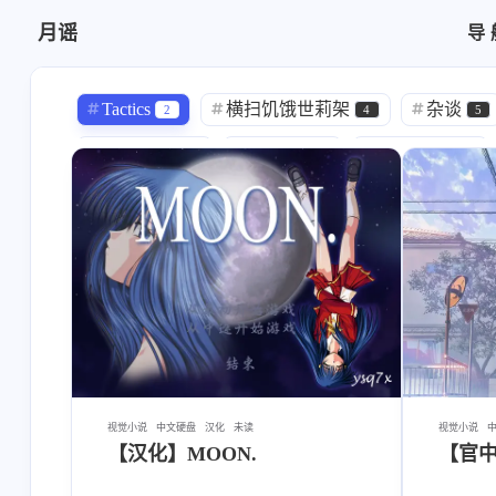
月谣
导
中文硬盘
汉化
Tactics
横扫饥饿世莉架
杂谈
2
4
5
大空若葉
藤田咲
小林ゆう
1
1
1
藤原啓治
岡本信彦
大木民夫
1
1
1
小西克幸
政木亮
竜騎士07
1
1
8
韮沢せり
伊藤賢治
Hemi-you
1
1
1
fufugal
にゅう工房
Yakaro
1
1
1
TS
性转
SLG
ピザの配
3
2
7
RPG
妹妹
いぬすく
少女
2
1
1
视觉小说
中文硬盘
汉化
未读
视觉小说
【汉化】MOON.
【官中
みもりあいの
せのび
教程
1
1
22