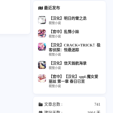
枝准
8
最近发布
star
2
【汉化】明日的雪之丞
视觉小说
【官中】乱情小妹
04
视觉小说
なえ
6
【汉化】CRACK≡TRICK！极
客侦探：恒悬迷踪
花
7
12
视觉小说
篇
【汉化】信天翁航海录
视觉小说
hip
1
08
【官中】【汉化】sppl-魔女爱
篇
丽丝 第一章 春日已至
视觉小说
04
篇
文章总数 :
741
剛
5
12
建站天数 :
1664 天