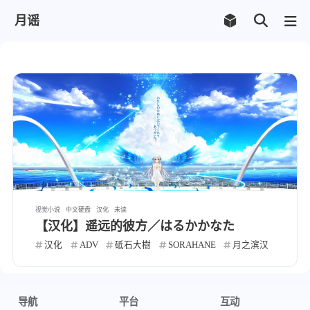
月谣
视觉小说
中文硬盘
汉化
未读
【汉化】遥远的彼方／はるかかなた
汉化
ADV
砥石大樹
SORAHANE
月之滨汉化组
导航
平台
互动