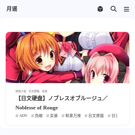
月谣
视觉小说
日文原版
未读
【日文硬盘】ノブレスオブルージュ／
Noblesse of Rouge
ADV
伪娘
女装
和泉万夜
日文原版
日文硬盘