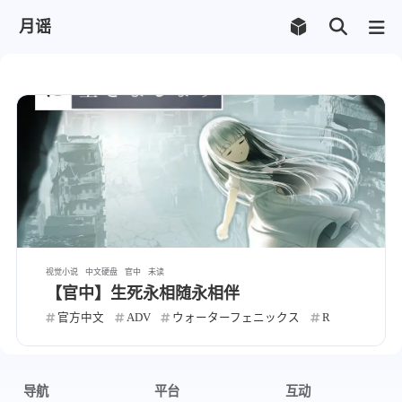
月谣
视觉小说
中文硬盘
官中
未读
【官中】生死永相随永相伴
官方中文
ADV
ウォーターフェニックス
R
导航
平台
互动