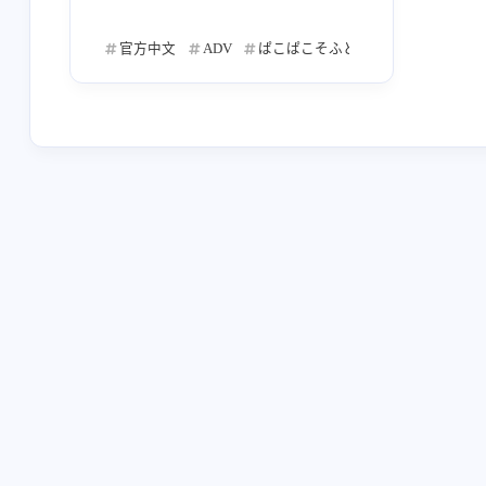
Key
中文
千趣
言说
17
1
1
1
了天堂 -
官方中文
ADV
ぱこぱこそふと
ほ～さく
金
凉元悠一
イシカワタカシ
魁
2
3
5
ADV
安卓移植
英俊汉化
683
3
13
sprite
木绪那智
和屋
总
4
2
1
2026/07
11
明日香Asuka
安卓
Ynuoya
篇
2
3
2
とらのすけ
ぴこぴこぐらむ
猫
6
5
2026/03
10
篇
土屋粘
秋野花
風音
さ
1
5
1
Suriko
百合
全年龄
Sun
1
7
57
2025/11
19
篇
近江達裕
七央結日
風間ぼなん
3
8
CIRCUS
たにはらなつき
鷹乃ゆ
5
6
2025/07
51
篇
渡边僚一
SCENARIO TEAM
铃
1
1
KID
MAGES
笹成稀多郎
5
4
3
2025/03