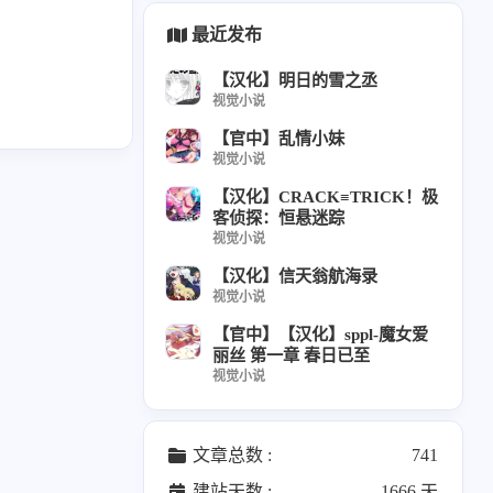
枝准
8
最近发布
star
2
【汉化】明日的雪之丞
视觉小说
【官中】乱情小妹
04
视觉小说
なえ
6
【汉化】CRACK≡TRICK！极
客侦探：恒悬迷踪
花
7
12
视觉小说
篇
【汉化】信天翁航海录
视觉小说
hip
1
08
【官中】【汉化】sppl-魔女爱
篇
丽丝 第一章 春日已至
视觉小说
04
篇
文章总数 :
741
剛
5
12
建站天数 :
1666 天