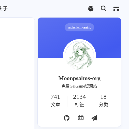
关于
Telegram频道
合作联系
sayhello.morning
千尋
1
Moonpsalms-org
免费GalGame资源站
741
2134
18
2
文章
标签
分类