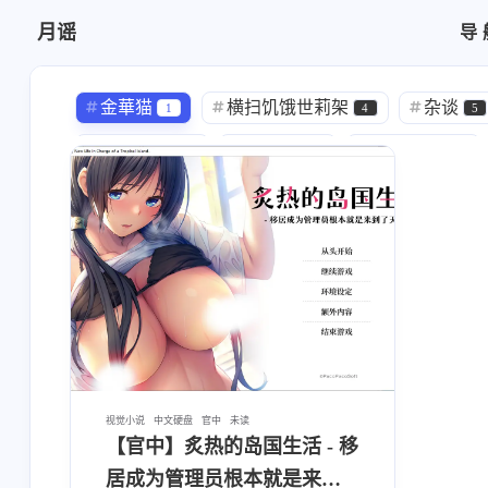
月谣
导
中文硬盘
汉化
金華猫
横扫饥饿世莉架
杂谈
1
4
5
大空若葉
藤田咲
小林ゆう
1
1
1
藤原啓治
岡本信彦
大木民夫
1
1
1
小西克幸
政木亮
竜騎士07
1
1
8
韮沢せり
伊藤賢治
Hemi-you
1
1
1
fufugal
にゅう工房
Yakaro
1
1
1
TS
性转
SLG
ピザの配
3
2
7
RPG
妹妹
いぬすく
少女
2
1
1
视觉小说
中文硬盘
官中
未读
【官中】炙热的岛国生活 - 移
みもりあいの
せのび
教程
1
1
22
居成为管理员根本就是来到