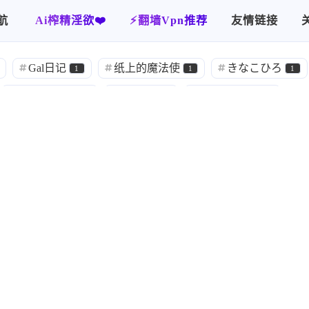
航
Ai榨精淫欲❤️
⚡️翻墙Vpn推荐
友情链接
官中
归档
你画我猜
使用指南
关于本站
Gal日记
纸上的魔法使
きなこひろ
1
1
1
加藤英美里
渕上舞
伊瀬茉莉也
1
1
1
立木文彦
後藤邑子
遊佐浩二
1
1
1
秋タカシ
喜多雅
山根直樹
皆川
1
1
1
汉化
合集
YAAS
绯月
389
1
1
1
两个人汉化
ハチハチダヌキ
官方中文
2
1
291
達じゃなかった
甜族星人赞助汉化
八雲とぶ
2
6
喫茶-KeyTail-
雌小鬼
犬のぬけがら
1
1
1
测试
搬运
流月子
星途制作组
1
16
1
1