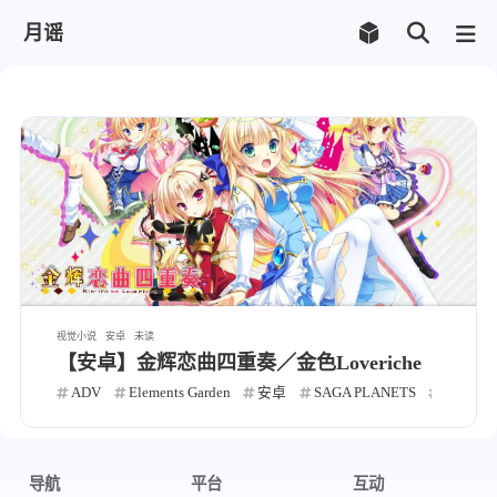
月谣
视觉小说
安卓
未读
【安卓】金辉恋曲四重奏／金色Loveriche
ADV
Elements Garden
安卓
SAGA PLANETS
PikkaWo
导航
平台
互动