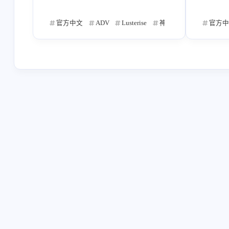
Key
中文
千趣
言说
17
1
1
1
官方中文
ADV
Lusterise
神剣桜花
上田なが
官方中
凉元悠一
イシカワタカシ
魁
2
3
5
ADV
安卓移植
英俊汉化
683
3
13
sprite
木绪那智
和屋
总
4
2
1
2026/07
11
明日香Asuka
安卓
Ynuoya
篇
2
3
2
とらのすけ
ぴこぴこぐらむ
猫
6
5
2026/03
10
篇
土屋粘
秋野花
風音
さ
1
5
1
Suriko
百合
全年龄
Sun
1
7
57
2025/11
19
篇
近江達裕
七央結日
風間ぼなん
3
8
CIRCUS
たにはらなつき
鷹乃ゆ
5
6
2025/07
51
篇
渡边僚一
SCENARIO TEAM
铃
1
1
KID
MAGES
笹成稀多郎
5
4
3
2025/03