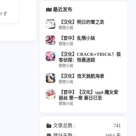
枝准
8
最近发布
ぎん太郎
日文原版
日文硬盘
片桐雛太
さえき北都
くわだ
star
2
【汉化】明日的雪之丞
视觉小说
【官中】乱情小妹
04
视觉小说
なえ
6
【汉化】CRACK≡TRICK！极
客侦探：恒悬迷踪
花
7
12
视觉小说
篇
【汉化】信天翁航海录
视觉小说
hip
1
08
【官中】【汉化】sppl-魔女爱
篇
丽丝 第一章 春日已至
视觉小说
04
篇
文章总数 :
741
剛
5
12
建站天数 :
1664 天