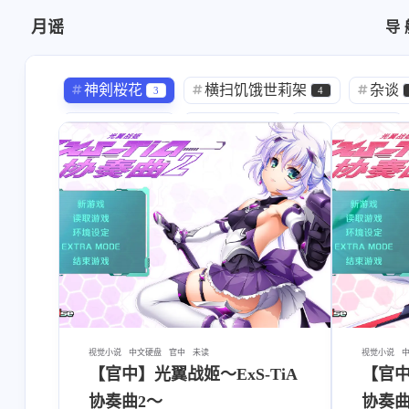
月谣
导
中文硬盘
汉化
神剣桜花
横扫饥饿世莉架
杂谈
3
4
大空若葉
藤田咲
小林ゆう
1
1
1
藤原啓治
岡本信彦
大木民夫
1
1
1
小西克幸
政木亮
竜騎士07
1
1
8
韮沢せり
伊藤賢治
Hemi-you
1
1
1
fufugal
にゅう工房
Yakaro
1
1
1
TS
性转
SLG
ピザの配
3
2
7
RPG
妹妹
いぬすく
少女
2
1
1
视觉小说
中文硬盘
官中
未读
视觉小说
【官中】光翼战姬～ExS-TiA
【官中
みもりあいの
せのび
教程
1
1
22
协奏曲2～
协奏曲