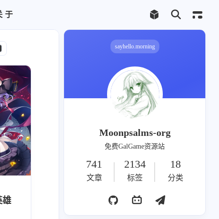
关于
Telegram频道
合作联系
sayhello.morning
千尋
1
Moonpsalms-org
免费GalGame资源站
741
2134
18
2
文章
标签
分类
英雄