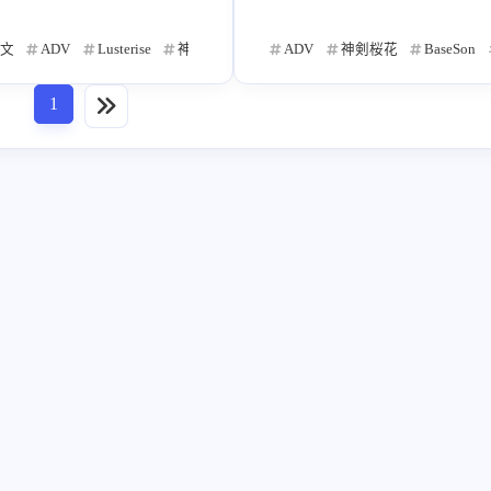
田中罗密欧
同人
Visual Art's
麻
1
3
2
の
文
ADV
Lusterise
神剣桜花
上田ながの
ADV
神剣桜花
BaseSon
樋上至
折户伸治
户越まごめ
ω
2
2
2
青桔移植组
八宝備仁
吉祥寺ドロレス
1
2
2
1
监铃森
丹羽小鸟
Elements Garden
1
1
4
2026/06
2026/05
2026/
8
12
4
SAGA PLANETS
PikkaWorks
ほんたにか
篇
篇
篇
6
1
村ゆき
遥そら
あじ秋刀魚
小鳥居夕
2
2
7
2026/02
2026/01
2025/
11
20
21
篇
篇
かき傘
佐咲紗花
Studio Élan
kobuta
9
1
1
1
spot
アトリエかぐや BARE＆BUNNY
choco c
1
1
2025/10
2025/09
2025/
39
26
27
篇
篇
ざ
vividX
くきは
かほく麻緒
8
1
1
1
き
あずまはる
しゃゆり
愛羽
3
1
2
1
2025/06
2025/05
2025/
29
20
22
篇
篇
森
KEMCO
遥華ナツキ
amphibian
1
1
1
1
梅田伸明
打越鋼太郎
中澤工
阿保
1
5
7
2025/02
2025/01
2024/