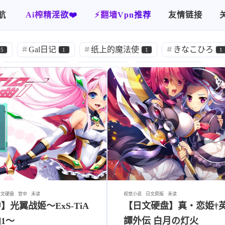
航
Ai榨精淫欲❤️
⚡️翻墙Vpn推荐
友情链接
官中
归档
你画我猜
使用指南
关于本站
Gal日记
纸上的魔法使
きなこひろ
5
1
1
1
加藤英美里
渕上舞
伊瀬茉莉也
1
1
1
立木文彦
後藤邑子
遊佐浩二
1
1
1
秋タカシ
喜多雅
山根直樹
皆川
1
1
1
汉化
合集
YAAS
绯月
389
1
1
1
两个人汉化
ハチハチダヌキ
官方中文
2
1
291
達じゃなかった
甜族星人赞助汉化
八雲とぶ
2
6
喫茶-KeyTail-
雌小鬼
犬のぬけがら
1
1
1
中文硬盘
官中
未读
视觉小说
日文原版
未读
】光翼战姬～ExS-TiA
【日文硬盘】真・恋姫†
测试
搬运
流月子
星途制作组
1
16
1
1
1～
譚外伝 白月の灯火