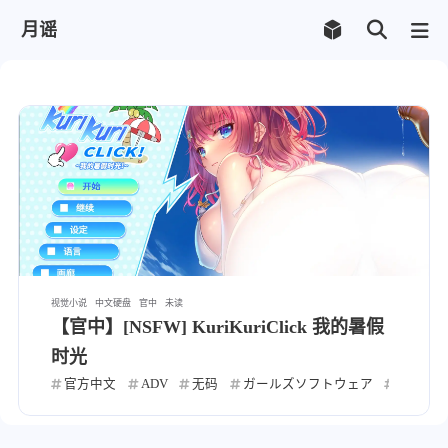
月谣
视觉小说
中文硬盘
官中
未读
【官中】[NSFW] KuriKuriClick 我的暑假
时光
官方中文
ADV
无码
ガールズソフトウェア
生羽目