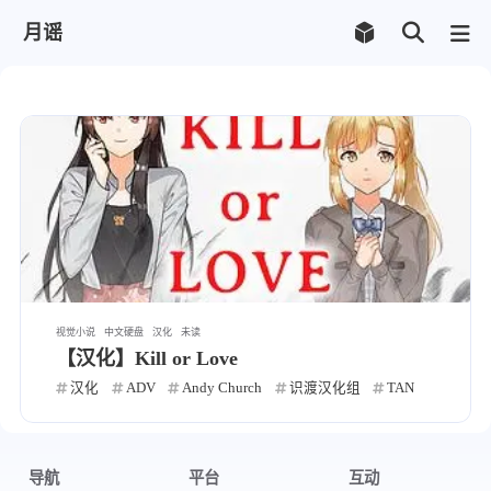
月谣
视觉小说
中文硬盘
汉化
未读
【汉化】Kill or Love
汉化
ADV
Andy Church
识渡汉化组
TAN
导航
平台
互动