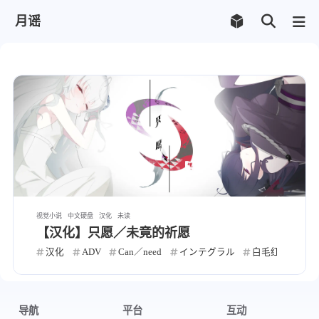
月谣
视觉小说
中文硬盘
汉化
未读
【汉化】只愿／未竟的祈愿
汉化
ADV
Can／need
インテグラル
白毛红瞳妹关爱
导航
平台
互动