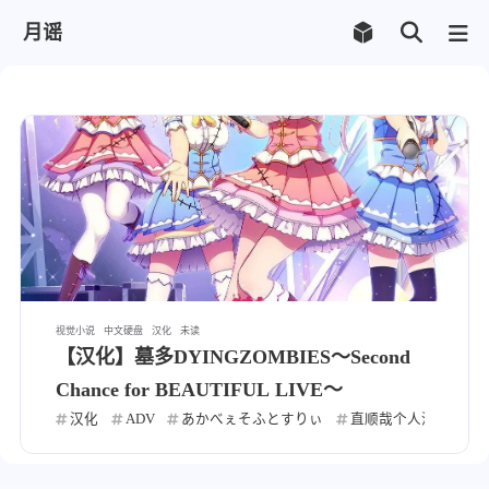
月谣
视觉小说
中文硬盘
汉化
未读
【汉化】墓多DYINGZOMBIES～Second
Chance for BEAUTIFUL LIVE～
汉化
ADV
あかべぇそふとすりぃ
直顺哉个人汉化