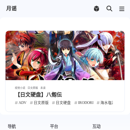
月谣
视觉小说
日文原版
未读
【日文硬盘】八剱伝
ADV
日文原版
日文硬盘
IRODORI
海水塩湖
宍
导航
平台
互动