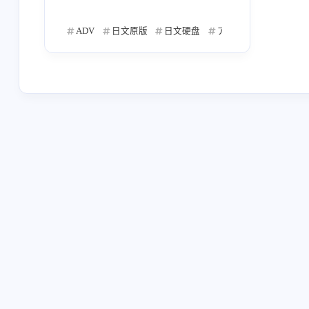
凉元悠一
イシカワタカシ
魁
2
3
5
館で出会った年上のお姉さ
ADV
日文原版
日文硬盘
アパタイト
蒼都か
测试
搬运
ωstar
ADV
1
16
2
6
ん～
八宝備仁
吉祥寺ドロレス
sprite
2
2
Elements Garden
渡边僚一
SCEN
4
1
2026/07
11
Ynuoya
SAGA PLANETS
PikkaW
篇
2
6
ぴこぴこぐらむ
猫村ゆき
遥そ
5
2
2026/03
10
篇
秋野花
風音
さかき傘
5
1
9
百合
全年龄
アトリエかぐや BA
7
57
2025/11
19
篇
七央結日
風間ぼなんざ
横扫饥
8
8
vividX
くきは
かほく麻緒
1
1
1
2025/07
51
篇
TYPE-MOON
武内崇
奈須きの
3
2
CIRCUS
たにはらなつき
鷹乃ゆ
5
6
2025/03