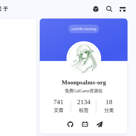
关于
Telegram频道
合作联系
sayhello.morning
タカシ
1
Moonpsalms-org
雌小鬼
1
免费GalGame资源站
741
2134
18
すく
1
文章
标签
分类
枝准
8