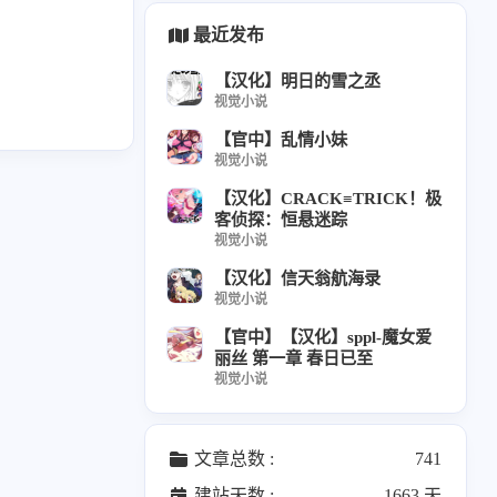
教程
22
最近发布
【汉化】明日的雪之丞
羽小鸟
1
视觉小说
【官中】乱情小妹
3
04
视觉小说
【汉化】CRACK≡TRICK！极
客侦探：恒悬迷踪
12
视觉小说
篇
【汉化】信天翁航海录
视觉小说
08
【官中】【汉化】sppl-魔女爱
篇
丽丝 第一章 春日已至
1
视觉小说
04
篇
文章总数 :
741
12
建站天数 :
1663 天