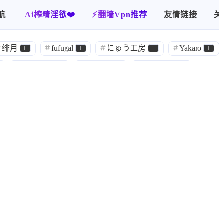
航
Ai榨精淫欲❤️
⚡️翻墙Vpn推荐
友情链接
官中
归档
你画我猜
使用指南
关于本站
绯月
fufugal
にゅう工房
Yakaro
1
1
1
1
大空若葉
藤田咲
小林ゆう
1
1
1
藤原啓治
岡本信彦
大木民夫
1
1
1
1
小西克幸
政木亮
竜騎士07
秋
1
1
8
韮沢せり
伊藤賢治
Hemi-you
1
1
1
性转
SLG
少女喫茶-KeyTail-
2
7
1
のび
Sunspot
RPG
妹妹
いぬ
1
1
2
1
化
八雲とぶ
流月子
星途制作组
6
2
1
1
田中罗密欧
同人
Visual Art's
麻
1
3
2