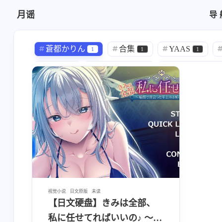
月谣
导
中文硬盘
汉化
蒼都かりん
合集
YAAS
1
1
1
汉化
两个人汉化
きなこひろ
389
2
1
加藤英美里
渕上舞
伊瀬茉莉也
1
1
立木文彦
後藤邑子
遊佐浩二
1
1
1
喜多雅
山根直樹
皆川千尋
1
1
1
ハチハチダヌキ
官方中文
TS
1
291
3
犬のぬけがら
みもりあいの
せ
1
1
ピザの配達じゃなかった
甜族星人赞助汉
2
视觉小说
日文原版
未读
【日文硬盘】きみは全部、
Key
中文
千趣
言说
17
1
1
1
私に任せてればいいの♪ ～娼